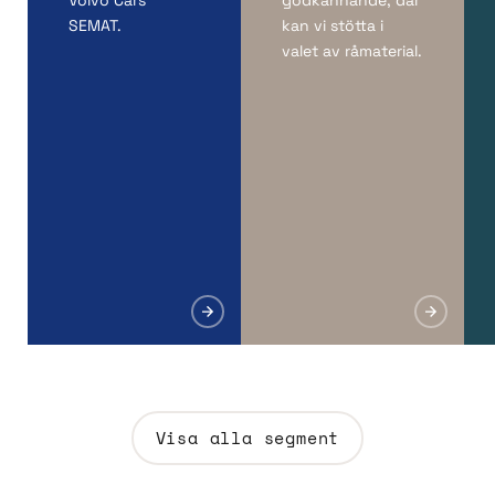
Volvo Cars
godkännande, där
SEMAT.
kan vi stötta i
valet av råmaterial.
Visa alla segment