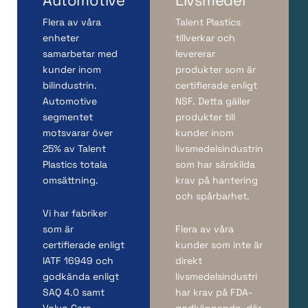
Automotive
Livsmedel
Flera av våra
Talent Plastics
enheter
tillverkar och
samarbetar med
levererar
kunder inom
produkter som är
bilindustrin.
certifierade enligt
Automotive
NSF. Detta gäller
segmentet
produkter till
motsvarar över
kunder inom
25% av Talent
livsmedelsindustrin
Plastics totala
som har särskilda
omsättning.
krav på hantering
och spårbarhet.
Vi har fabriker
som är
Flera av våra
certifierade enligt
kunder som inte är
IATF 16949 och
direkt
godkända enligt
livsmedelsindustri
SAQ 4.0 samt
har krav på FDA-