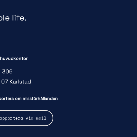
e life.
 huvudkontor
 306
 07 Karlstad
ortera om missförhållanden
apportera via mail