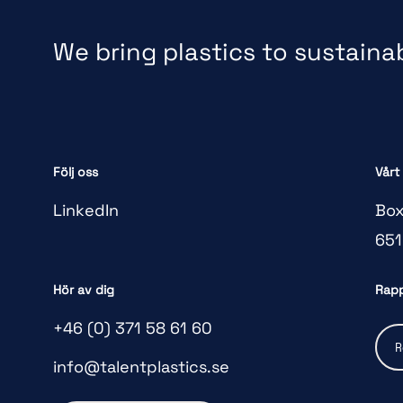
We bring plastics to sustainabl
Följ oss
Vårt
LinkedIn
Box
651
Hör av dig
Rapp
+46 (0) 371 58 61 60
R
info@talentplastics.se