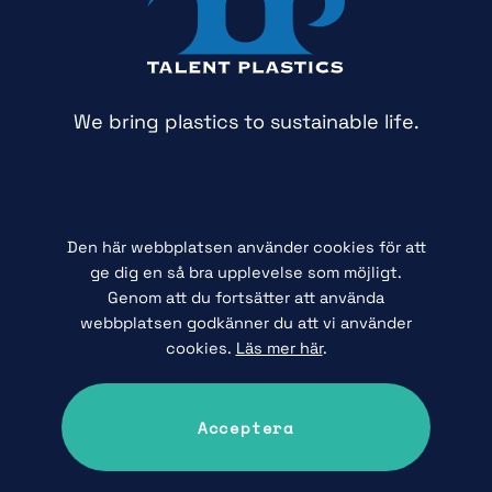
We bring plastics to sustainable life.
Följ oss
Den här webbplatsen använder cookies för att
Vårt huvudkontor
ge dig en så bra upplevelse som möjligt.
Genom att du fortsätter att använda
Hör av dig
webbplatsen godkänner du att vi använder
cookies.
Läs mer här
.
Rapportera om missförhållanden
Språk:
Engelska
Svenska
Acceptera