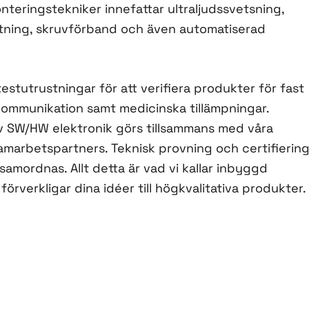
onteringstekniker innefattar ultraljudssvetsning,
utning, skruvförband och även automatiserad
testutrustningar för att verifiera produkter för fast
kommunikation samt medicinska tillämpningar.
v SW/HW elektronik görs tillsammans med våra
samarbetspartners. Teknisk provning och certifierin
 samordnas. Allt detta är vad vi kallar inbyggd
 förverkligar dina idéer till högkvalitativa produkter.