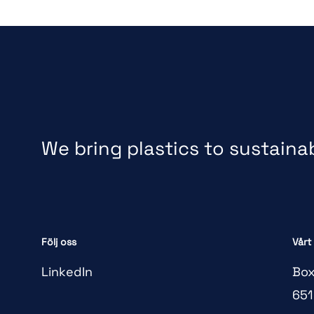
We bring plastics to sustainabl
Följ oss
Vårt
LinkedIn
Box
651