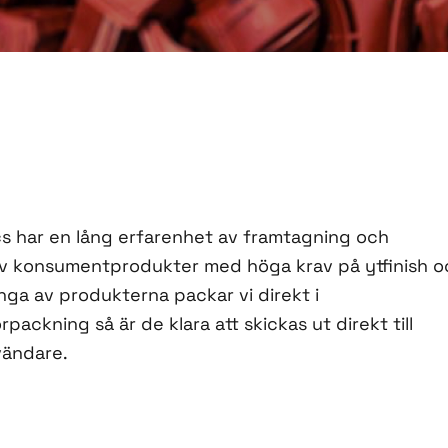
ics har en lång erfarenhet av framtagning och
 av konsumentprodukter med höga krav på ytfinish o
nga av produkterna packar vi direkt i
ackning så är de klara att skickas ut direkt till
vändare.