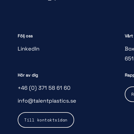
Följ oss
Vårt
LinkedIn
Box
651
Hör av dig
Rapp
+46 (0) 371 58 61 60
R
info@talentplastics.se
Till kontaktsidan