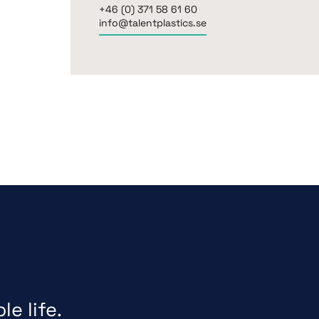
+46 (0) 371 58 61 60
info@talentplastics.se
e life.