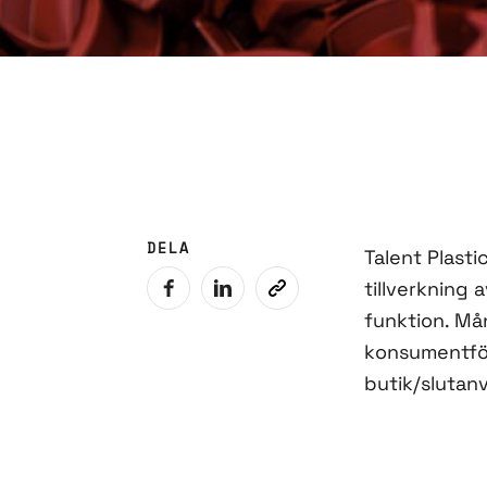
DELA
Talent Plast
tillverkning
funktion. Må
konsumentförp
butik/slutan